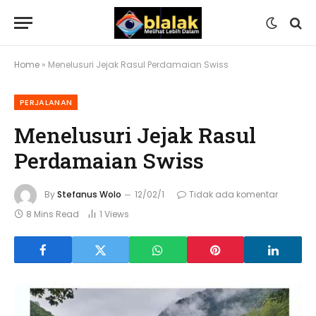
Home
»
Menelusuri Jejak Rasul Perdamaian Swiss
PERJALANAN
Menelusuri Jejak Rasul
Perdamaian Swiss
By
Stefanus Wolo
12/02/1
Tidak ada komentar
8 Mins Read
1
Views