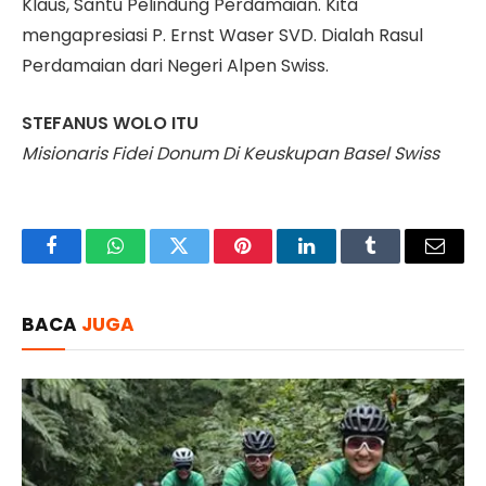
Klaus, Santu Pelindung Perdamaian. Kita
mengapresiasi P. Ernst Waser SVD. Dialah Rasul
Perdamaian dari Negeri Alpen Swiss.
STEFANUS WOLO ITU
Misionaris Fidei Donum Di Keuskupan Basel Swiss
Facebook
WhatsApp
Twitter
Pinterest
LinkedIn
Tumblr
Email
BACA
JUGA